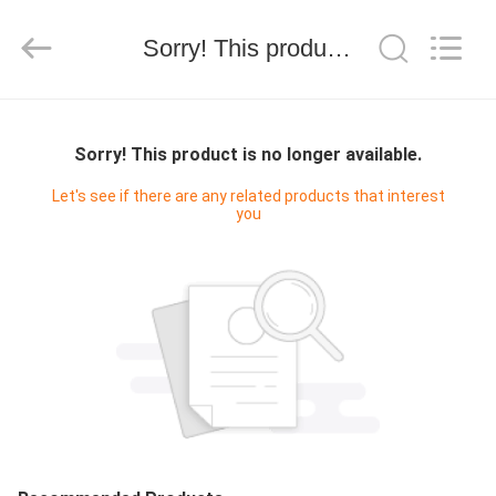
2020
-
2025
Sorry! This product is no longer available.
Shanghai
Maidun
Packaging
Co.,Ltd.
All
家
Rights
Reserved.
Sorry! This product is no longer available.
プ
Let's see if there are any related products that interest
you
ロ
ダ
ク
ト
ビ