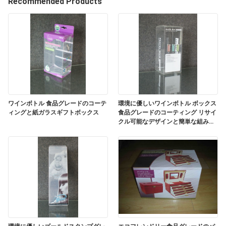
デ
Recommended Products
オ
私
達
に
ワインボトル 食品グレードのコーテ
環境に優しいワインボトル ボックス
つ
ィングと紙ガラスギフトボックス
食品グレードのコーティング リサイ
クル可能なデザインと簡単な組み立
て
い
て
工
場