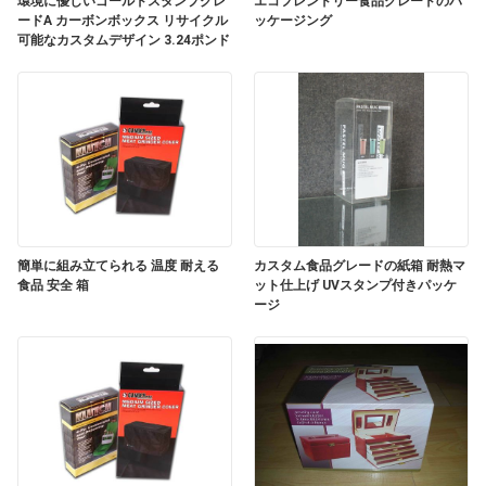
環境に優しいゴールドスタンプグレ
エコフレンドリー食品グレードのパ
旅
ードA カーボンボックス リサイクル
ッケージング
可能なカスタムデザイン 3.24ポンド
行
品
質
管
理
簡単に組み立てられる 温度 耐える
カスタム食品グレードの紙箱 耐熱マ
食品 安全 箱
ット仕上げ UVスタンプ付きパッケ
ージ
私
達
に
連