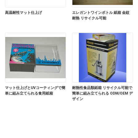
絡
高温耐性マット仕上げ
エレガントワインボトル 紙箱 金紋
し
耐熱 リサイクル可能
な
さ
い
ニ
マット仕上げとUVコーティングで簡
耐熱性食品類紙箱 リサイクル可能で
ュ
単に組み立てられる食用紙箱
簡単に組み立てられる ODM/OEM デ
ザイン
ー
ス
地