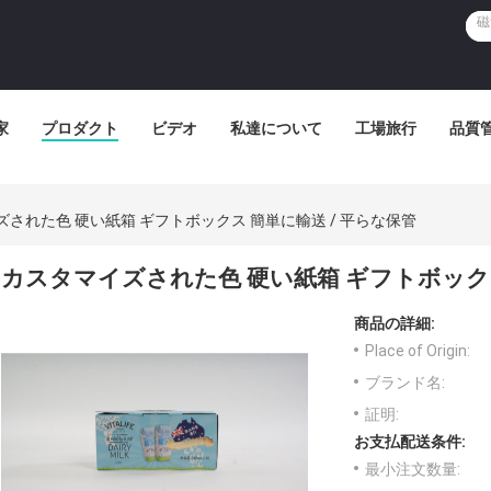
家
プロダクト
ビデオ
私達について
工場旅行
品質
された色 硬い紙箱 ギフトボックス 簡単に輸送 / 平らな保管
カスタマイズされた色 硬い紙箱 ギフトボックス
商品の詳細:
Place of Origin:
ブランド名:
証明:
お支払配送条件:
最小注文数量: