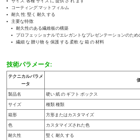
サイズ: 各種 サイズ に 提供 さ れ ます
コーティング:マットフィルム
耐久 性: 堅く 耐久 する
主要な特徴:
耐久性のある繊維板の構築
プロフェッショナルでエレガントなプレゼンテーションのため
繊細 な 贈り物 を 保護 する 柔軟 な 箱 の 材料
技術パラメータ:
テクニカルパラメ
ータ
製品名
硬い 紙 の ギフト ボックス
サイズ
種類 種類
箱形
方形またはカスタマイズ
色
カスタマイズされた色
耐久性
堅く 耐久 する