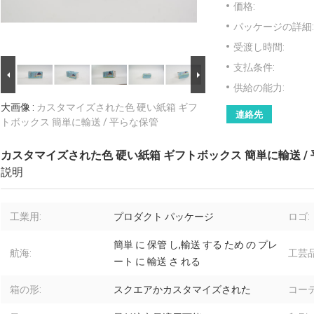
価格:
パッケージの詳細:
受渡し時間:
支払条件:
供給の能力:
大画像 :
カスタマイズされた色 硬い紙箱 ギフ
連絡先
トボックス 簡単に輸送 / 平らな保管
カスタマイズされた色 硬い紙箱 ギフトボックス 簡単に輸送 /
説明
工業用:
プロダクト パッケージ
ロゴ:
簡単 に 保管 し,輸送 する ため の プレ
航海:
工芸品
ート に 輸送 さ れる
箱の形:
スクエアかカスタマイズされた
コー