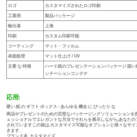
ロゴ
カスタマイズされたロゴ印刷
工業用
製品パッケージ
輸出港
上海
印刷
カスタム印刷可能
コーティング
マット・フィルム
表面処理
マット仕上げ / UV
主要 な 特徴
ハード紙のプレゼンテーションパッケージ 固い
ンテーションコンテナ
応用:
硬い 紙 の ギフト ボックス - あらゆる 機会 に ぴったり な
商品やプレゼントのための完璧なパッケージングソリューションを探
ェッショナルでエレガントな方法でそれらを展示しながら,あなた
されていますこの箱は,カスタマイズ可能なオプションと様々なサイ
きます.
ブランド名: カスタマイズ