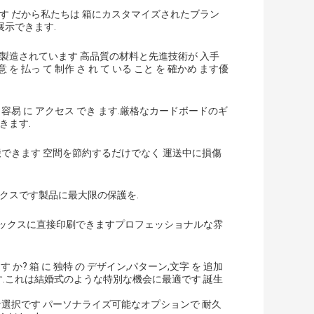
す だから私たちは 箱にカスタマイズされたブラン
示できます.
製造されています 高品質の材料と先進技術が 入手
意 を 払っ て 制作 さ れ て いる こと を 確かめ ます優
ス に 容易 に アクセス でき ます.厳格なカードボードのギ
きます.
搬できます 空間を節約するだけでなく 運送中に損傷
クスです製品に最大限の保護を.
ボックスに直接印刷できますプロフェッショナルな雰
す か? 箱 に 独特 の デザイン,パターン,文字 を 追加
い ます.これは結婚式のような特別な機会に最適です.誕生
な選択です パーソナライズ可能なオプションで 耐久