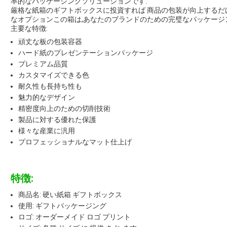
率的なパッケージングソリューションです.
厳格な紙箱のギフトボックスに投資すれば 商品の包装が向上するだ
なオプションこの箱は,あなたのブランドのための完璧なパッケージ
主要な特徴:
頑丈な板の包装容器
ハード紙のプレゼンテーションパッケージ
プレミアム品質
カスタマイズできる色
耐久性も長持ち性も
魅力的なデザイン
精密度向上のための切削技術
製品に対する優れた保護
様々な産業に汎用
プロフェッショナルなマット仕上げ
特徴:
商品名: 硬い紙箱 ギフトボックス
使用: ギフトパッケージング
ロゴ: オーダーメイド ロゴ プリント