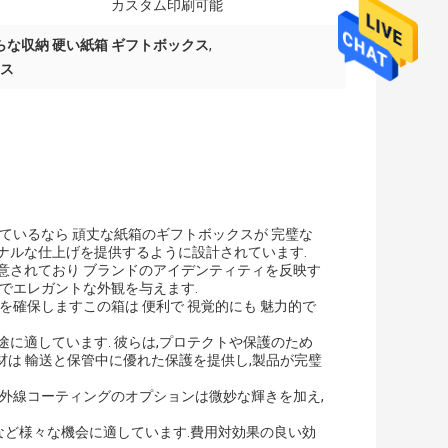
カスタム印刷可能
らな収納 硬い紙箱 ギフトボックス
,
クス
ているなら 頑丈な紙箱のギフトボックスが 完璧な
ナルな仕上げを提供するように設計されています.
意されており ブランドのアイデンティティを反映す
でエレガントな外観を与えます.
を確保しますこの箱は 便利で 視覚的にも 魅力的で
に適しています. 彼らは,プロテクトや保護のため
板材は 輸送と保管中に優れた保護を提供し,製品が完璧
紫外線コーティングのオプションは微妙な輝きを加え,
トなど様々な機会に適しています.費用対効果の良い効