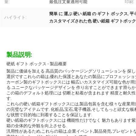
量:
最低注文量適用可能
印刷:
簡単 に 運ぶ 硬い 紙箱 の ギフト ボックス
,
平
ハイライト:
カスタマイズされた色 硬い紙箱 ギフトボッ
製品説明:
硬紙 ギフト ボックス - 製品概要
製品に価値を加える 高品質のパッケージングソリューションを 探し
選択ですこれらの箱は,優れた保護とあなたの製品にプロフェッショ
カーボン製のギフトボックスには 幅広いカスタマイズ可能な色が用
る ユニークなパッケージデザインを 作り出すことができます滑らか
この箱のデフォルト処理には 切断と粘着が含まれます 精度と耐久性
す.
これらの硬い紙箱ギフトボックスには,製品包装を含む様々な産業用途
の完璧なアイテムです. 化粧品,宝石,電子機器,そしてもっと頑丈な
な状態で目的地に到着することを保証します.
硬い紙箱のギフトボックスには 機能性だけでなく 魅力もあります
箱の全体的な外観を向上させる.
汎用性があるため,これらの箱は,企業イベント,製品発売,プレゼン