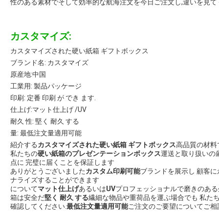
性のある素材でそして効率的な航海注文を今日ご注文し,違いを見て
カスタマイズ:
カスタマイズされた硬い紙箱 ギフトボックス
ブランド名: カスタマイズ
原産地:中国
工業用: 製品パッケージ
印刷: 定番 印刷 が でき ます.
仕上げ:マット仕上げ /UV
耐久 性: 堅く 耐久 する
量: 最低注文量適用可能
紹介する
カスタマイズされた硬い紙箱 ギフトボックス
高品質の材料
私たちの
硬い紙箱のプレゼンテーションボックス
運送と取り扱いの
点に 完璧に届くことを保証します
ありがとうございました
カスタム印刷可能
ブランドを展示し 顧客に
ナライズすることができます
について
マット仕上げ
あるいは
UV
プロフェッショナルで磨きのある
箱は安全だ
堅く 耐久 する
繊細な物品や重荷品を運ぶ場合でも 私た
確認してください.
最低注文量適用可能
ご注文のご要望についてご相