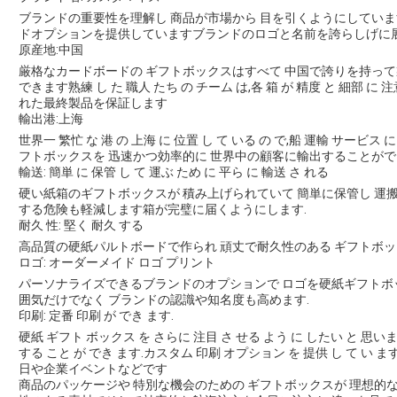
ブランドの重要性を理解し 商品が市場から 目を引くようにしていま
ドオプションを提供していますブランドのロゴと名前を誇らしげに展
原産地:中国
厳格なカードボードの ギフトボックスはすべて 中国で誇りを持って
できます熟練 し た 職人 たち の チーム は,各 箱 が 精度 と 細部 に 注
れた最終製品を保証します
輸出港:上海
世界一 繁忙 な 港 の 上海 に 位置 し て いる の で,船 運輸 サービ
フトボックスを 迅速かつ効率的に 世界中の顧客に輸出することがで
輸送: 簡単 に 保管 し て 運ぶ ため に 平ら に 輸送 さ れる
硬い紙箱のギフトボックスが 積み上げられていて 簡単に保管し 運
する危険も軽減します箱が完璧に届くようにします.
耐久 性: 堅く 耐久 する
高品質の硬紙パルトボードで作られ 頑丈で耐久性のある ギフトボッ
ロゴ: オーダーメイド ロゴ プリント
パーソナライズできるブランドのオプションで ロゴを硬紙ギフト
囲気だけでなく ブランドの認識や知名度も高めます.
印刷: 定番 印刷 が でき ます.
硬紙 ギフト ボックス を さらに 注目 さ せる よう に したい と 思いま
する こと が でき ます.カスタム 印刷 オプション を 提供 し て 
日や企業イベントなどです
商品のパッケージや 特別な機会のための ギフトボックスが 理想的