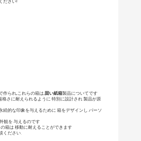
ください!
で作られ,これらの箱は,
固い紙箱
製品についてです
厳格さに耐えられるように 特別に設計され 製品が原
永続的な印象を与えるために 箱をデザインし パーソ
外観を 与えるのです
ちの箱は 移動に耐えることができます
談ください.