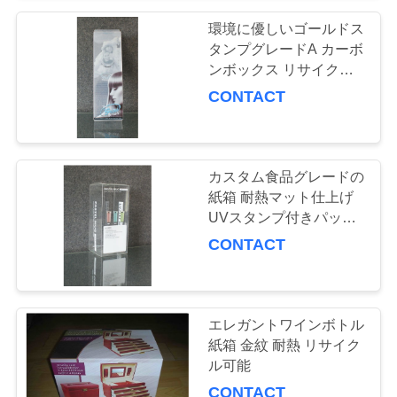
絡
環境に優しいゴールドス
タンプグレードA カーボ
し
ンボックス リサイクル
な
可能なカスタムデザイン
CONTACT
3.24ポンド
さ
い
カスタム食品グレードの
紙箱 耐熱マット仕上げ
UVスタンプ付きパッケ
ニ
ージ
CONTACT
ュ
ー
ス
エレガントワインボトル
紙箱 金紋 耐熱 リサイク
ル可能
地
CONTACT