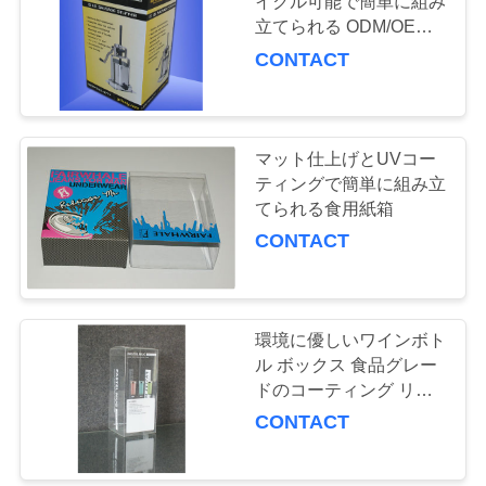
イクル可能で簡単に組み
旅
立てられる ODM/OEM
行
デザイン
CONTACT
品
マット仕上げとUVコー
質
ティングで簡単に組み立
てられる食用紙箱
管
CONTACT
理
私
環境に優しいワインボト
ル ボックス 食品グレー
達
ドのコーティング リサ
イクル可能なデザインと
に
CONTACT
簡単な組み立て
連