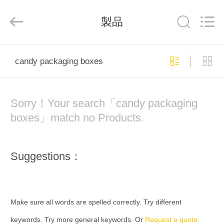
2020
-
2026
製品
Shanghai
Maidun
Packaging
Co.,Ltd.
All
家
Rights
Reserved.
candy packaging boxes
プ
Sorry！Your search「candy packaging
ロ
boxes」match no Products.
ダ
ク
Suggestions：
ト
ビ
Make sure all words are spelled correctly. Try different
keywords. Try more general keywords. Or
Request a quote.