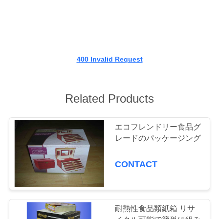
デ
オ
私
400 Invalid Request
達
に
Related Products
つ
エコフレンドリー食品グ
い
レードのパッケージング
て
CONTACT
工
場
耐熱性食品類紙箱 リサ