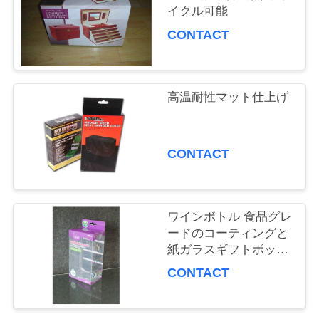
場
イクル可能
CONTACT
旅
行
高温耐性マット仕上げ
品
CONTACT
質
管
理
ワインボトル 食品グレ
ードのコーティングと
紙ガラスギフトボック
ス
私
CONTACT
達