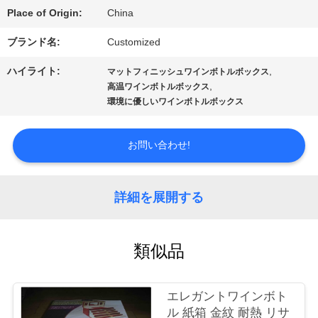
デ
Place of Origin:
China
オ
ブランド名:
Customized
ハイライト:
,
マットフィニッシュワインボトルボックス
,
高温ワインボトルボックス
私
環境に優しいワインボトルボックス
達
お問い合わせ!
に
つ
詳細を展開する
い
て
類似品
エレガントワインボト
工
ル 紙箱 金紋 耐熱 リサ