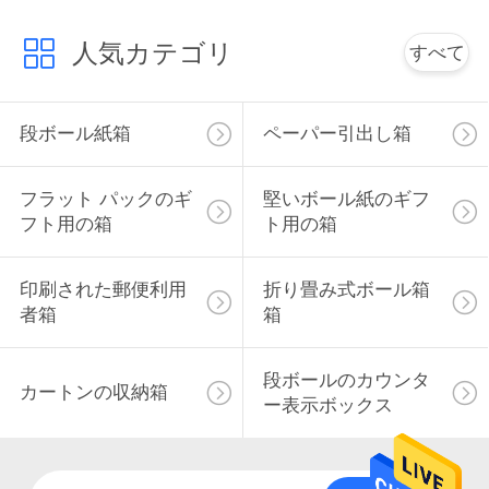
に
人気カテゴリ
すべて
連
絡
段ボール紙箱
ペーパー引出し箱
し
フラット パックのギ
堅いボール紙のギフ
な
フト用の箱
ト用の箱
さ
印刷された郵便利用
折り畳み式ボール箱
い
者箱
箱
ニ
段ボールのカウンタ
カートンの収納箱
ー表示ボックス
ュ
ー