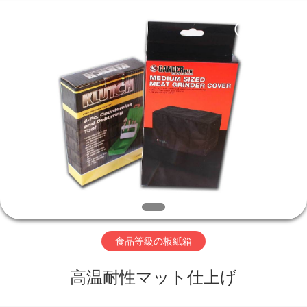
2020
-
2026
Shanghai
Maidun
Packaging
家
Co.,Ltd.
All
Rights
Reserved.
プ
ロ
ダ
ク
ト
食品等級の板紙箱
高温耐性マット仕上げ
ビ