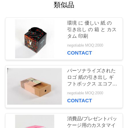
類似品
場
旅
環境 に 優しい 紙 の
行
引き出し の 箱 と カス
タム 印刷
negotiable MOQ:2000
品
CONTACT
質
パーソナライズされた
管
ロゴ 紙の引き出し ギ
フトボックス エコフレ
理
ンドリー アートンパッ
negotiable MOQ:2000
ケージ カスタマイズ可
CONTACT
能な色
私
消費品/プレゼントパッ
達
ケージ用のカスタマイ