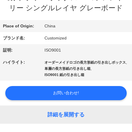
デ
リー シングルレイヤ グレーボード
オ
Place of Origin:
China
ブランド名:
Customized
私
証明:
ISO9001
達
ハイライト:
,
オーダーメイドロゴの長方形紙の引き出しボックス
に
,
単層の長方形紙の引き出し箱
ISO9001 紙の引き出し箱
つ
い
お問い合わせ!
て
詳細を展開する
工