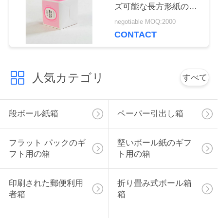
ズ可能な長方形紙の引
に
き出し箱
negotiable MOQ:2000
連
CONTACT
絡
し
人気カテゴリ
すべて
な
さ
段ボール紙箱
ペーパー引出し箱
い
フラット パックのギ
堅いボール紙のギフ
フト用の箱
ト用の箱
ニ
印刷された郵便利用
折り畳み式ボール箱
ュ
者箱
箱
ー