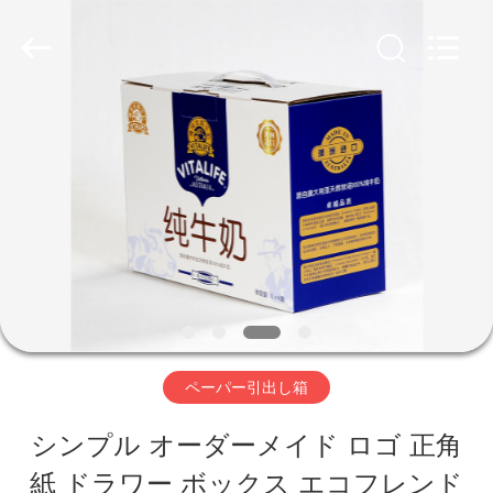
2020
-
2026
Shanghai
Maidun
Packaging
家
Co.,Ltd.
All
Rights
Reserved.
プ
ロ
ダ
ク
ト
ペーパー引出し箱
シンプル オーダーメイド ロゴ 正角
ビ
紙 ドラワー ボックス エコフレンド