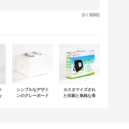
(
0
/ 3000)
ト
シンプルなデザイ
カスタマイズされ
カ
ンのグレーボード
た印刷と単純な長
な
構造のエレガント
方形アルトン紙引
出
カスタマイズ可能
き出しボックス
なクリスマスカー
ドボードギフトボ
ックス