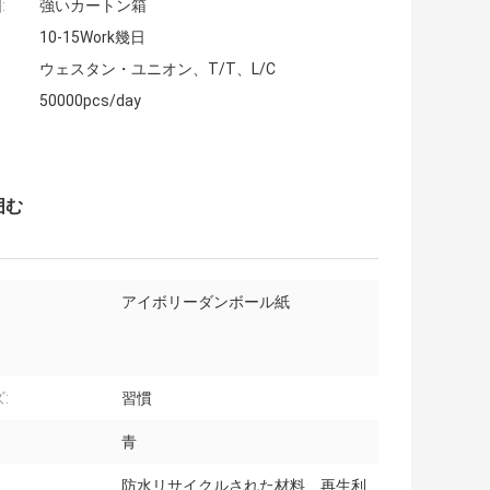
:
強いカートン箱
10-15Work幾日
ウェスタン・ユニオン、T/T、L/C
50000pcs/day
囲む
アイボリーダンボール紙
:
習慣
青
防水リサイクルされた材料、再生利