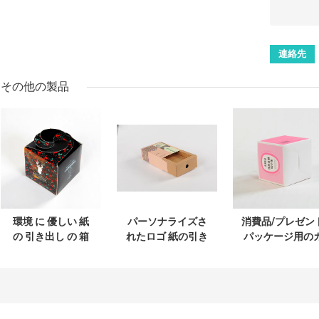
その他の製品
環境 に 優しい 紙
パーソナライズさ
消費品/プレゼン
の 引き出し の 箱
れたロゴ 紙の引き
パッケージ用の
と カスタム 印刷
出し ギフトボック
スタマイズ可能
ス エコフレンドリ
長方形紙の引き
ー アートンパッケ
し箱
ージ カスタマイズ
可能な色