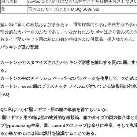
追加項目
/uv/Softの浮彫りになる/点押すことを接触失敗させなさ
量
形およびサイズによるMOQ 500units
堅い箱に多くの種類および形がある、通常標準的な形は等長方形の形/r
部分的なカバー別のふたであり、つながれたふた.alsoは折り畳み式の
各タイプ堅いギフト用の箱に自身の特徴および付属品、挿入物がある
パッキング及び配達
カートンかカスタマイズされたパッキング形態を輸出する質の5層。丈
る。
カートンの中のチィッシュ ペーパーのパッケージを使用して、のため
カートン、seval層のプラスチック フィルムが付いている波形箱の
FAQ
Q1:私はいかに堅いギフト用の箱の単価を得てもいいか。
:堅いギフト用の箱は他の物質的な種類箱、箱のタイプの両方複合体と非常
プをpocessing生産、量、scondのステップは余りに生産、そして私
るか確かめるには箱の設計を論議することである。