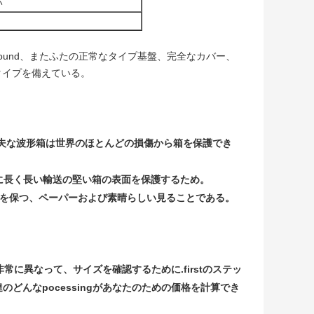
い
ound、またふたの正常なタイプ基盤、完全なカバー、
タイプを備えている。
。
夫な波形箱は世界のほとんどの損傷から箱を保護でき
に長く長い輸送の堅い箱の表面を保護するため。
外水を保つ、ペーパーおよび素晴らしい見ることである。
に異なって、サイズを確認するために.firstのステッ
達のどんなpocessingがあなたのための価格を計算でき