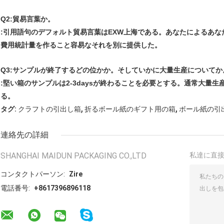
Q2:貿易言葉か。
:引用語句のデフォルト貿易言葉はEXW上海である。あなたによるあ
費用統計量を作ること容易なそれを別に提供した。
Q3:サンプルが終了するどの位かか。そしていかに大量生産についてか
:堅い箱のサンプルは2-3daysが終わることを必要とする。通常大量生
る。
,
,
タグ:
クラフトの引出し箱
折るボール紙のギフト用の箱
ボール紙の引
連絡先の詳細
SHANGHAI MAIDUN PACKAGING CO.,LTD
私達に直
コンタクトパーソン:
Zire
電話番号:
+8617396896118