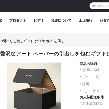
家
プロダクト
ビデオ
私達について
工場旅行
品質
ーの引出しを包むギフトは生物分解性を囲む
贅沢なアート ペーパーの引出しを包むギフト
商品の詳細:
起源の場所:
ブランド名:
証明:
モデル番号:
お支払配送条件:
最小注文数量: