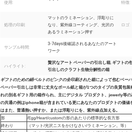
使用:
特徴:
マットのラミネーション、浮彫りに
処理の印刷:
なり、紫外線コーティング、光沢の
ロゴ:
あるラミネーション押す
3-7days後確認されるあなたのアート
サンプル時間:
ワーク
贅沢なアート ペーパーの引出し箱
,
ギフトの
ハイライト:
引出しのクラフト生物分解性の箱
ギフトのための絹ベルトのピンクの全印刷された箱によって包むペー
ペーパー引出しは非常に丈夫なボール紙と箱が1つのタイプの良質包装
れの別名ギフト用の箱作られ、主にデジタル プロダクト、jewerly
の共通の例はiphone箱が含まれている更にあなたのプロダクトの価値を上
はまた、普通熱い押すか、または浮彫りにを、紫外線点加える。
形
/Egg/Heart/customの形のあたりの標準的な長方形
終わり
（マット/光沢ニスをかけなさい/ラミネーション。等）