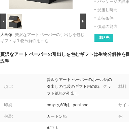
パッケージの詳細
受渡し時間:
支払条件:
供給の能力:
大画像 :
贅沢なアート ペーパーの引出しを包む
連絡先
ギフトは生物分解性を囲む
贅沢なアート ペーパーの引出しを包むギフトは生物分解性を
説明
贅沢なアート ペーパーのボール紙の
項目:
引出しの包装のギフト用の箱、クラ
材料:
フト紙箱の引出し
印刷:
cmykの印刷、pantone
サイズ
包装:
カートン箱
色:
ギフト