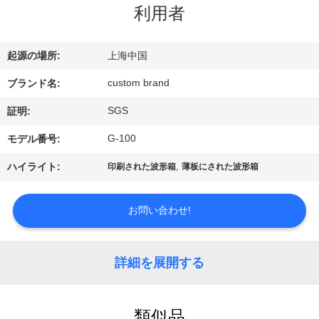
デ
利用者
オ
起源の場所:
上海中国
私
custom brand
ブランド名:
達
SGS
証明:
に
G-100
モデル番号:
つ
,
ハイライト:
印刷された波形箱
薄板にされた波形箱
い
お問い合わせ!
て
詳細を展開する
工
場
類似品