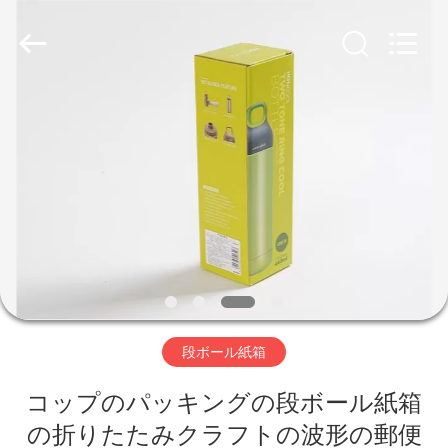
2020
-
2026
Shanghai
Maidun
Packaging
Co.,Ltd.
All
家
Rights
Reserved.
プ
ロ
ダ
ク
ト
段ボール紙箱
コップのパッキングの段ボール紙箱
ビ
の折りたたみクラフトの波形の郵便