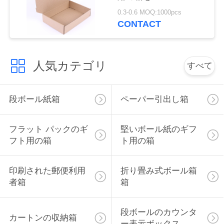
絡
0.3-0.6 MOQ:1000pcs
CONTACT
し
な
人気カテゴリ
すべて
さ
い
段ボール紙箱
ペーパー引出し箱
ニ
フラット パックのギ
堅いボール紙のギフ
フト用の箱
ト用の箱
ュ
ー
印刷された郵便利用
折り畳み式ボール箱
者箱
箱
ス
段ボールのカウンタ
カートンの収納箱
地
ー表示ボックス