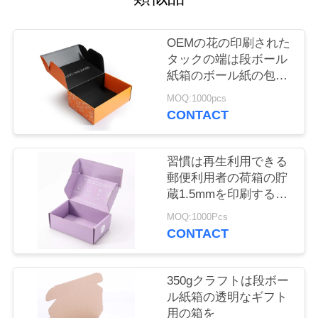
旅
行
OEMの花の印刷された
タックの端は段ボール
紙箱のボール紙の包装
品
の郵便利用者の荷箱を
MOQ:1000pcs
質
CONTACT
管
習慣は再生利用できる
理
郵便利用者の荷箱の貯
蔵1.5mmを印刷する段
ボール紙箱を
私
MOQ:1000Pcs
CONTACT
達
に
350gクラフトは段ボー
ル紙箱の透明なギフト
連
用の箱を