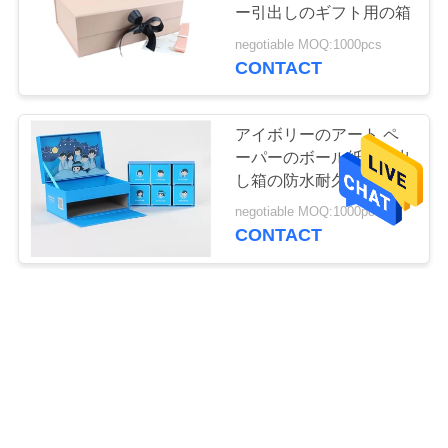
旅
ー引出しのギフト用の箱
行
negotiable MOQ:1000pcs
CONTACT
品
アイボリーのアート ペ
質
ーパーのボール紙の引出
し箱の防水耐久の長いワ
管
ーキング・ライフ
negotiable MOQ:1000pcs
CONTACT
理
商業手形の引出しはギフ
私
トの包装のアイボリーの
達
ボール紙の引出し箱を囲
みます
negotiable MOQ:1000pcs
に
CONTACT
連