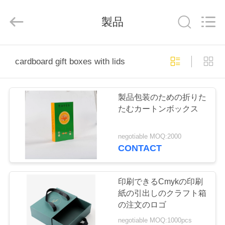
2020
-
2026
製品
Shanghai
Maidun
Packaging
Co.,Ltd.
All
家
Rights
Reserved.
cardboard gift boxes with lids
プ
製品包装のための折りた
ロ
たむカートンボックス
ダ
negotiable MOQ:2000
ク
CONTACT
ト
印刷できるCmykの印刷
紙の引出しのクラフト箱
ビ
の注文のロゴ
negotiable MOQ:1000pcs