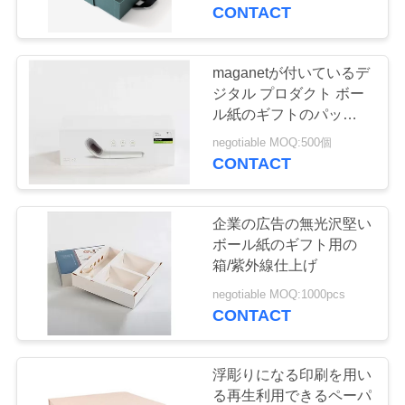
デ
CONTACT
オ
maganetが付いているデ
私
ジタル プロダクト ボー
ル紙のギフトのパッケー
達
ジのための堅い箱の白い
negotiable MOQ:500個
シンプルな設計
CONTACT
に
つ
企業の広告の無光沢堅い
い
ボール紙のギフト用の
箱/紫外線仕上げ
て
negotiable MOQ:1000pcs
CONTACT
工
場
浮彫りになる印刷を用い
る再生利用できるペーパ